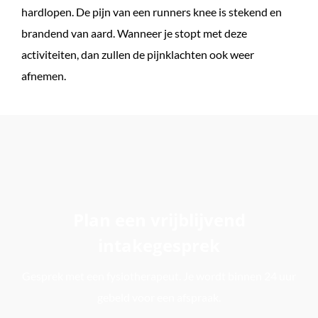
hardlopen. De pijn van een runners knee is stekend en
brandend van aard. Wanneer je stopt met deze
activiteiten, dan zullen de pijnklachten ook weer
afnemen.
Plan een vrijblijvend
intakegesprek
Gesprek met een fysiotherapeut. Je wordt binnen 24 uur
gebeld voor een afspraak.