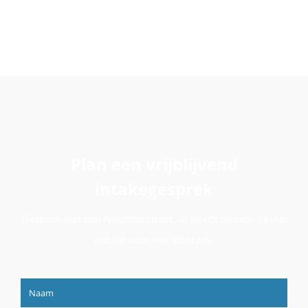
Plan een vrijblijvend
intakegesprek
Gesprek met een fysiotherapeut. Je wordt binnen 24 uur
gebeld voor een afspraak.