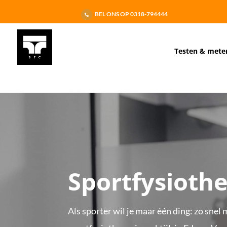
BEL ONS OP 0318-794444
Testen & mete
Sportfysioth
Als sporter wil je maar één ding: zo snel