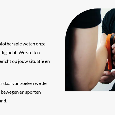
ysiotherapie weten onze
odig hebt. We stellen
ericht op jouw situatie en
ats daarvan zoeken we de
ven bewegen en sporten
and.