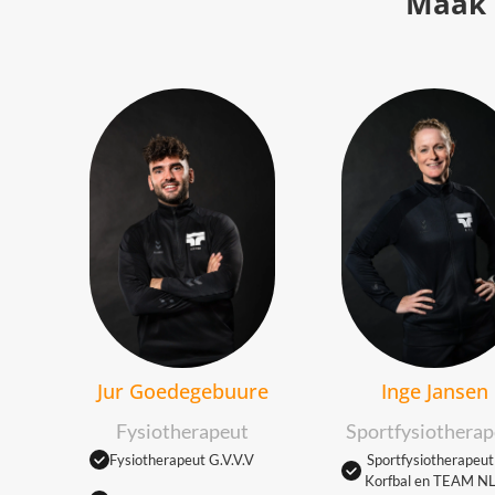
Maak 
Inge Jansen
Jur Goedegebuure
Sportfysiotherap
Fysiotherapeut
Sportfysiotherapeu
Fysiotherapeut G.V.V.V
Korfbal en TEAM N