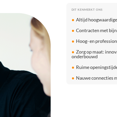
DIT KENMERKT ONS
●
Altijd hoogwaardige
●
Contracten met bijn
●
Hoog- en profession
●
Zorg op maat: innov
onderbouwd
●
Ruime openingstijd
●
Nauwe connecties m