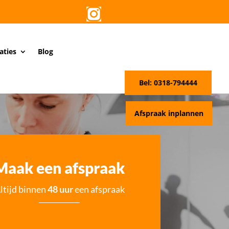

aties
Blog
Bel: 0318-794444
Afspraak inplannen
Maak een afspraak
ltijd binnen
48 uur
een afspraak