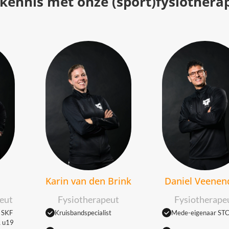
kennis met onze (sport)fysiothera
Karin van den Brink
Daniel Veenen
eut
Fysiotherapeut
Fysiotherape
t SKF
Kruisbandspecialist
Mede-eigenaar ST
L u19