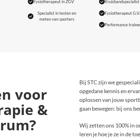
Fysiotherapeut in ZGV
Kruisbandspecialist
Specialist in testen en
Fysiotherapeut G.V.
meten van sporters
Performance traine
Bij STC zijn we gespecial
n voor
opgedane kennis en ervari
oplossen van jouw sportbl
rapie &
gaan bewegen: bij ons ben
trum?
Wij zetten ons 100% in o
leren je hoe je ze in de 