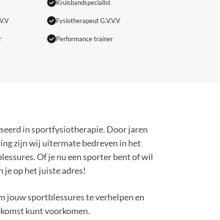
Kruisbandspecialist
Fysiotherapeut G.V.V.V
V.V
Performance trainer
r
iseerd in sportfysiotherapie. Door jaren
ng zijn wij uitermate bedreven in het
essures. Of je nu een sporter bent of wil
 je op het juiste adres!
m jouw sportblessures te verhelpen en
toekomst kunt voorkomen.