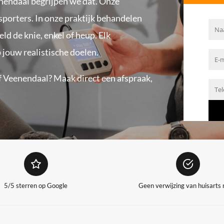
enendaal begrijpen we dat. Onze
 sporters. In onze praktijk behandelen
eld de knie, enkel of heup.
Elk
 jouw realistische doelen.
f Veenendaal? Maak direct een afspraak,
5/5 sterren op Google
Geen verwijzing van huisarts 