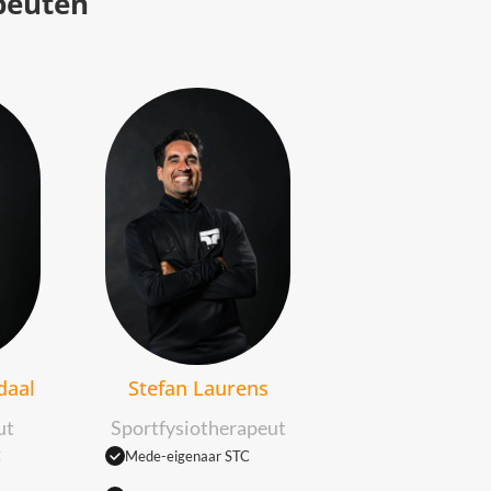
peuten
Stefan Laurens
daal
Sportfysiotherapeut
ut
Mede-eigenaar STC
C