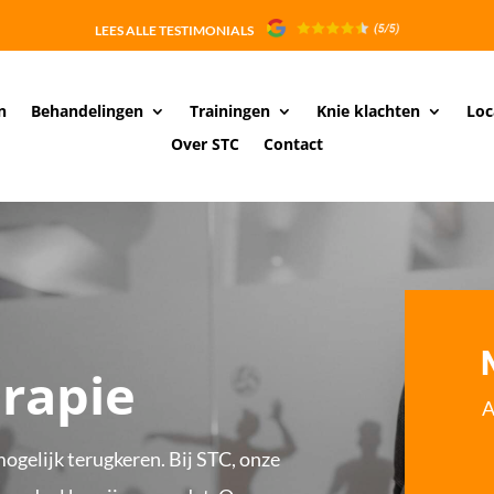
LEES ALLE TESTIMONIALS
n
Behandelingen
Trainingen
Knie klachten
Loc
Over STC
Contact
erapie
A
 mogelijk terugkeren. Bij STC, onze